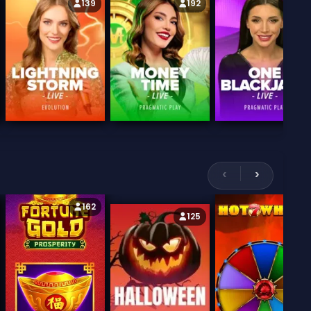
139
192
126
‹
›
162
17
125