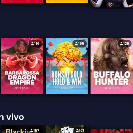
116
165
126
n vivo
167
171