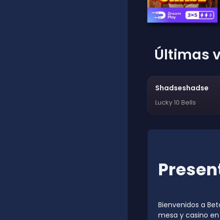
Últimas v
Shadseshadse
Lucky 10 Bells
Presen
Bienvenidos a Bet
mesa y casino en 