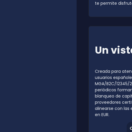
te permite disfru
Un vist
Creada para atend
usuarios españole
MGA/B2C/12345/202
periódicos forman
blanqueo de capit
proveedores certi
alinearse con las
en EUR.