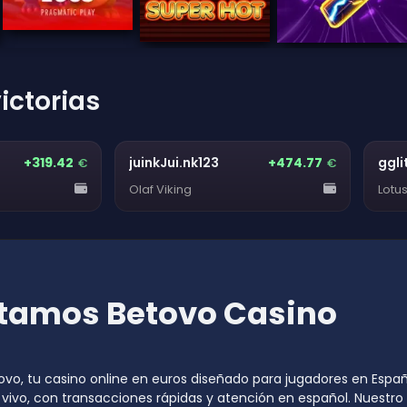
ictorias
+319.42
juinkJui.nk123
+474.77
ggli
€
€
Olaf Viking
Lotu
tamos Betovo Casino
ovo, tu casino online en euros diseñado para jugadores en Espa
vivo, con transacciones rápidas y atención en español. Nuestro