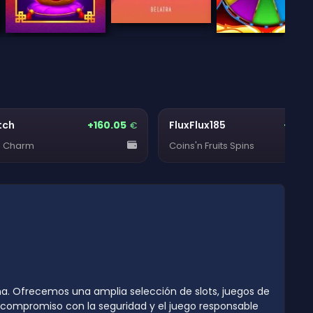
tch
+160.05
FluxFlux185
+96.
€
s Charm
Coins'n Fruits Spins
ña. Ofrecemos una amplia selección de slots, juegos de
 compromiso con la seguridad y el juego responsable