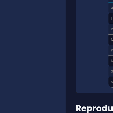
A
I
I
P
N
S
S
Reprodu