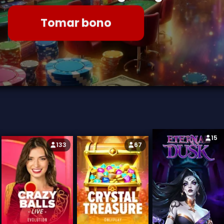
Tomar bono
15
133
67