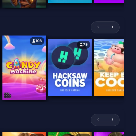
‹
›
108
79
74
‹
›